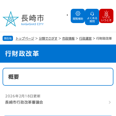
ペ
メ
ー
ニ
ジ
ュ
いざと
よくある
の
ー
閲覧補助
いうとき
質問
先
を
頭
飛
で
ば
トップページ
>
分類でさがす
>
市政情報
>
行政運営
>
行財政改革
現在地
す
し
。
て
本
行財政改革
文
へ
本
文
概要
2026年2月18日更新
長崎市行政改革審議会