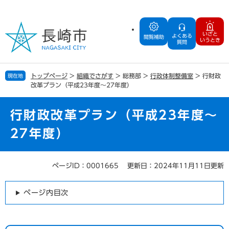
ペ
メ
ー
ニ
ジ
ュ
いざと
よくある
の
ー
閲覧補助
いうとき
質問
先
を
頭
飛
で
ば
トップページ
>
組織でさがす
>
総務部
>
行政体制整備室
>
行財政
現在地
す
し
改革プラン（平成23年度～27年度）
。
て
本
文
行財政改革プラン（平成23年度～
へ
27年度）
ページID：0001665
更新日：2024年11月11日更新
本
文
ページ内目次