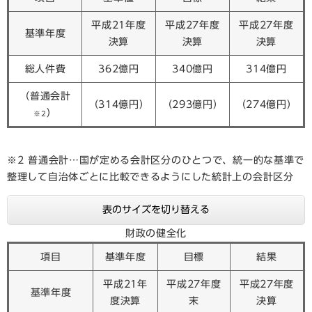
平成21年度
平成27年度
平成27年度
基準年度
決算
決算
決算
総人件費
362億円
340億円
314億円
（普通会計
（314億円）
（293億円）
（274億円）
）
※2
※2 普通会計…国が定める会計区分のひとつで、統一的な基準で
整理して自治体ごとに比較できるようにした統計上の会計区分
表のサイズを切り替える
財政の健全化
項目
基準年度
目標
結果
平成21年
平成27年度
平成27年度
基準年度
度決算
末
決算