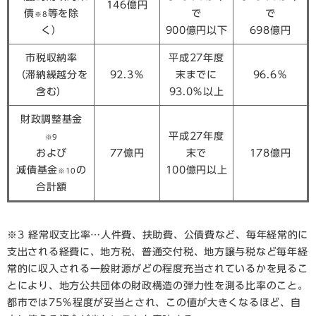
146億円
債
等を除
で
で
※8
く）
900億円以下
698億円
市税収納率
平成27年度
（滞納繰越分を
92.3％
末までに
96.6％
含む）
93.0％以上
財政調整基金
平成27年度
※9
および
77億円
末で
178億円
減債基金
の
100億円以上
※10
合計額
※3 経常収支比率…人件費、扶助費、公債費など、毎年経常的に
支出される経費に、地方税、普通交付税、地方譲与税など毎年経
常的に収入される一般財源がどの程度充当されているかを見るこ
とにより、地方公共団体の財政構造の弾力性を測る比率のこと。
都市では75％程度が妥当とされ、この値が大きくなるほど、自