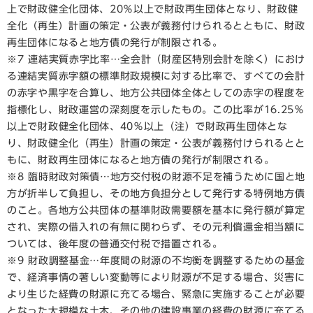
上で財政健全化団体、20％以上で財政再生団体となり、財政健
全化（再生）計画の策定・公表が義務付けられるとともに、財政
再生団体になると地方債の発行が制限される。
※7 連結実質赤字比率…全会計（財産区特別会計を除く）におけ
る連結実質赤字額の標準財政規模に対する比率で、すべての会計
の赤字や黒字を合算し、地方公共団体全体としての赤字の程度を
指標化し、財政運営の深刻度を示したもの。この比率が16.25％
以上で財政健全化団体、40％以上（注）で財政再生団体とな
り、財政健全化（再生）計画の策定・公表が義務付けられるとと
もに、財政再生団体になると地方債の発行が制限される。
※8 臨時財政対策債…地方交付税の財源不足を補うために国と地
方が折半して負担し、その地方負担分として発行する特例地方債
のこと。各地方公共団体の基準財政需要額を基本に発行額が算定
され、実際の借入れの有無に関わらず、その元利償還金相当額に
ついては、後年度の普通交付税で措置される。
※9 財政調整基金…年度間の財源の不均衡を調整するための基金
で、経済事情の著しい変動等により財源が不足する場合、災害に
より生じた経費の財源に充てる場合、緊急に実施することが必要
となった大規模な土木、その他の建設事業の経費の財源に充てる