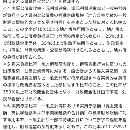
由に使える資金が少ないことを意味する。
※4 実質公債費比率…元利償還金、準元利償還金など一般会計等
が負担する実質的な公債費の標準財政規模（地方公共団体の一般
財源の標準的大きさを示す指標）を基本とした額に対する比率の
こと。この比率が18％以上で地方債許可団体となり、地方債の
発行に際し公債費負担適正化計画の策定が求められ、25％以上
で財政健全化団体、35％以上で財政再生団体となり、財政健全
化（再生）計画の策定・公表が義務付けられるとともに、地方債
の発行が制限される。
※5 将来負担比率…地方債残高のほか、債務負担行為に基づく支
出予定額、公営企業債等に対する一般会計からの繰入見込額、退
職手当負担見込額など一般会計等が将来負担すべき実質的な負債
の標準財政規模を基本とした額に対する比率のこと。この比率が
350％以上で財政健全化団体となり、財政健全化計画の策定・公
表が義務付けられる。
※6 実質赤字比率…一般会計等における実質赤字額（繰上充用
額、支払繰延額および事業繰越額の合計額）の標準財政規模に対
する比率で、一般会計や一部の特別会計について赤字の程度を指
標化し、財政運営の深刻度を示したもの。この比率が11.25％以