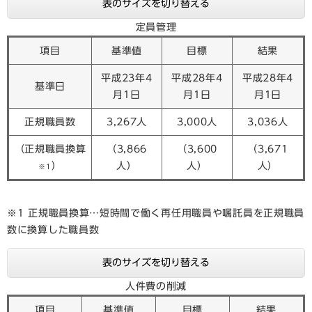
表のサイズを切り替える
定員管理
項目
基準値
目標
結果
平成23年4
平成28年4
平成28年4
基準日
月1日
月1日
月1日
正規職員数
3,267人
3,000人
3,036人
（正規職員換算
（3,866
（3,600
（3,671
）
人）
人）
人）
※1
※1 正規職員換算…短時間で働く再任用職員や嘱託員を正規職員
数に換算した職員数
表のサイズを切り替える
人件費の削減
項目
基準値
目標
結果