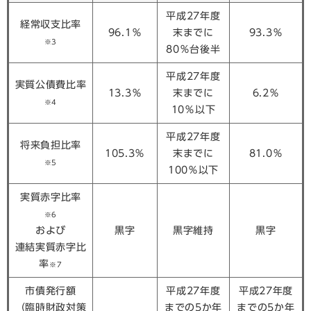
平成27年度
経常収支比率
96.1％
末までに
93.3％
※3
80％台後半
平成27年度
実質公債費比率
13.3％
末までに
6.2％
※4
10％以下
平成27年度
将来負担比率
105.3％
末までに
81.0％
※5
100％以下
実質赤字比率
※6
および
黒字
黒字維持
黒字
連結実質赤字比
率
※7
市債発行額
平成27年度
平成27年度
（臨時財政対策
までの5か年
までの5か年