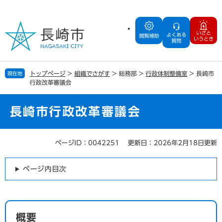
ペ
メ
ー
ニ
ジ
ュ
いざと
よくある
の
ー
閲覧補助
いうとき
質問
先
を
頭
飛
で
ば
トップページ
>
組織でさがす
>
総務部
>
行政体制整備室
>
長崎市
現在地
す
し
行政改革審議会
。
て
本
文
長崎市行政改革審議会
へ
ページID：0042251
更新日：2026年2月18日更新
本
文
ページ内目次
概要