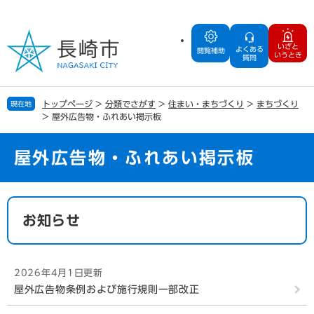
ペ
メ
ー
ニ
ジ
ュ
いざと
よくある
の
ー
閲覧補助
いうとき
質問
先
を
頭
飛
で
ば
トップページ
>
分類でさがす
>
住まい・まちづくり
>
まちづくり
現在地
す
し
>
屋外広告物・ふれあい掲示板
。
て
本
文
屋外広告物・ふれあい掲示板
へ
本
文
お知らせ
2026年4月1日更新
屋外広告物条例および施行規則一部改正