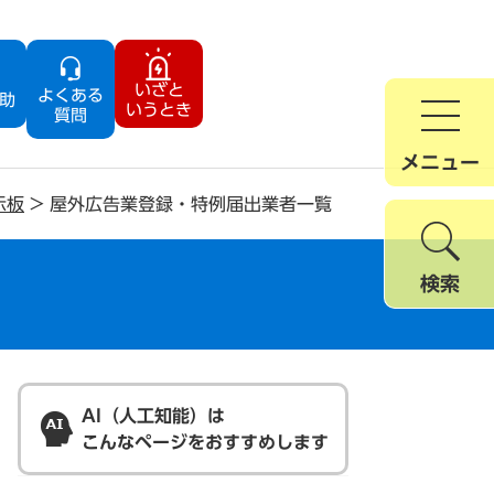
いざと
よくある
助
いうとき
質問
メニュー
示板
>
屋外広告業登録・特例届出業者一覧
検索
AI（人工知能）は
こんなページをおすすめします