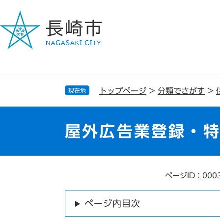
ペ
メ
ー
ニ
ジ
ュ
の
ー
先
を
頭
飛
で
ば
す
し
トップページ
>
分類でさがす
>
現在地
。
て
本
文
屋外広告業登録・
へ
ページID：000
本
文
ページ内目次