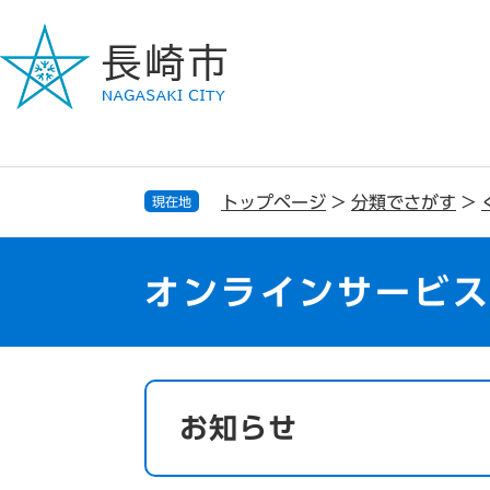
ペ
メ
ー
ニ
ジ
ュ
の
ー
先
を
頭
飛
で
ば
す
し
トップページ
>
分類でさがす
>
現在地
。
て
本
文
オンラインサービ
へ
本
文
お知らせ