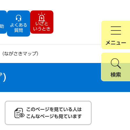
いざと
よくある
助
いうとき
質問
メニュー
（ながさきマップ）
検索
プ）
このページを見ている人は
こんなページも見ています