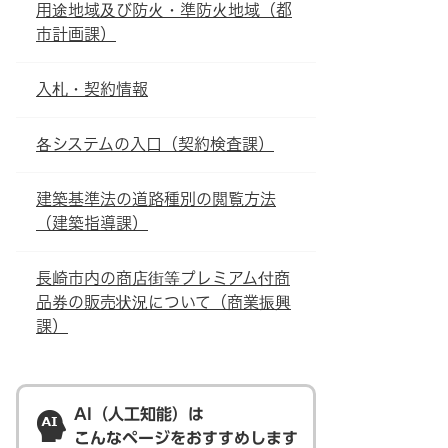
用途地域及び防火・準防火地域（都
市計画課）
入札・契約情報
各システムの入口（契約検査課）
建築基準法の道路種別の閲覧方法
（建築指導課）
長崎市内の商店街等プレミアム付商
品券の販売状況について（商業振興
課）
AI（人工知能）は
こんなページをおすすめします