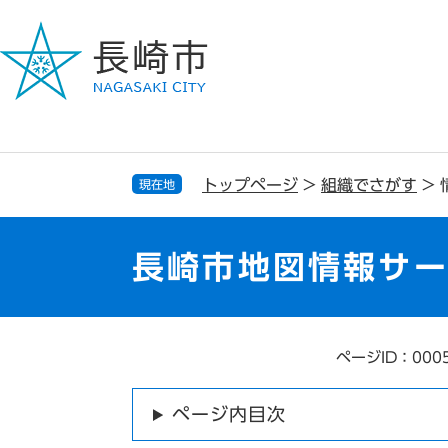
ペ
メ
ー
ニ
ジ
ュ
の
ー
先
を
頭
飛
で
ば
す
し
トップページ
>
組織でさがす
>
現在地
。
て
本
文
長崎市地図情報サ
へ
ページID：000
本
文
ページ内目次