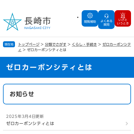
ペ
メ
ー
ニ
ジ
ュ
いざと
よくある
の
ー
閲覧補助
いうとき
質問
先
を
頭
飛
で
ば
トップページ
>
分類でさがす
>
くらし・手続き
>
ゼロカーボンシテ
現在地
す
し
ィ
>
ゼロカーボンシティとは
。
て
本
文
ゼロカーボンシティとは
へ
本
文
お知らせ
2025年3月4日更新
ゼロカーボンシティとは