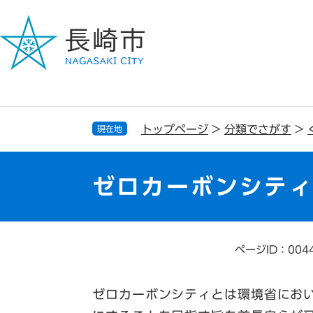
ペ
メ
ー
ニ
ジ
ュ
の
ー
先
を
頭
飛
で
ば
す
し
トップページ
>
分類でさがす
>
現在地
。
て
本
文
ゼロカーボンシテ
へ
ページID：004
本
文
ゼロカーボンシティとは環境省において