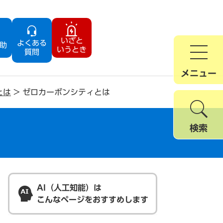
いざと
よくある
助
いうとき
質問
メニュー
とは
>
ゼロカーボンシティとは
検索
AI（人工知能）は
こんなページをおすすめします