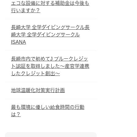
エコな設備に対する補助金は今後も
行いますか？
長崎大学 全学ダイビングサークル長
崎大学 全学ダイビングサークル
ISANA
長崎市内で初めてJ ブルークレジッ
ト認証を取得しました～産官学連携
したクレジット創出～
地球温暖化対策実行計画
最も環境に優しい給食時間の行動
は？