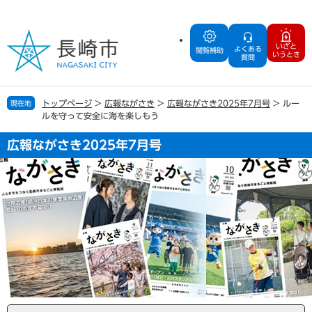
ペ
メ
ー
ニ
ジ
ュ
いざと
よくある
の
ー
閲覧補助
いうとき
質問
先
を
頭
飛
で
ば
トップページ
>
広報ながさき
>
広報ながさき2025年7月号
>
ルー
現在地
す
し
ルを守って安全に海を楽しもう
。
て
本
広報ながさき2025年7月号
文
へ