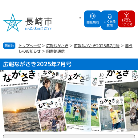
ペ
メ
ー
ニ
ジ
ュ
いざと
よくある
の
ー
閲覧補助
いうとき
質問
先
を
頭
飛
で
ば
トップページ
>
広報ながさき
>
広報ながさき2025年7月号
>
暮ら
現在地
す
し
しのお知らせ
>
図書館通信
。
て
本
広報ながさき2025年7月号
文
へ