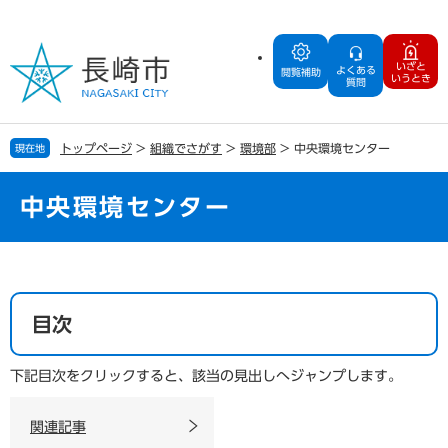
ペ
メ
ー
ニ
ジ
ュ
いざと
よくある
の
ー
閲覧補助
いうとき
質問
先
を
頭
飛
で
ば
トップページ
>
組織でさがす
>
環境部
>
中央環境センター
現在地
す
し
。
て
本
中央環境センター
文
へ
本
文
目次
下記目次をクリックすると、該当の見出しへジャンプします。
関連記事