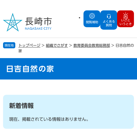
ペ
メ
ー
ニ
ジ
ュ
いざと
よくある
の
ー
閲覧補助
いうとき
質問
先
を
頭
飛
で
ば
トップページ
>
組織でさがす
>
教育委員会教育総務部
>
日吉自然の
現在地
す
し
家
。
て
本
文
日吉自然の家
へ
本
文
新着情報
現在、掲載されている情報はありません。