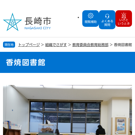
ペ
メ
ー
ニ
ジ
ュ
いざと
よくある
の
ー
閲覧補助
いうとき
質問
先
を
頭
飛
で
ば
トップページ
>
組織でさがす
>
教育委員会教育総務部
>
香焼図書館
現在地
す
し
。
て
本
香焼図書館
文
へ
本
文