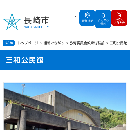
ペ
メ
ー
ニ
ジ
ュ
いざと
よくある
の
ー
閲覧補助
いうとき
質問
先
を
頭
飛
で
ば
トップページ
>
組織でさがす
>
教育委員会教育総務部
>
三和公民館
現在地
す
し
。
て
本
三和公民館
文
へ
本
文