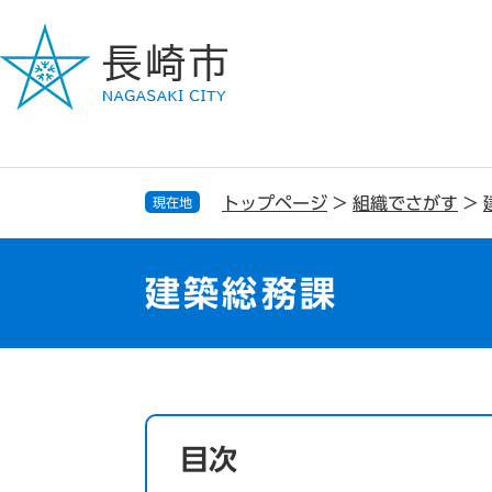
ペ
メ
ー
ニ
ジ
ュ
の
ー
先
を
頭
飛
で
ば
す
し
トップページ
>
組織でさがす
>
現在地
。
て
本
文
建築総務課
へ
本
文
目次