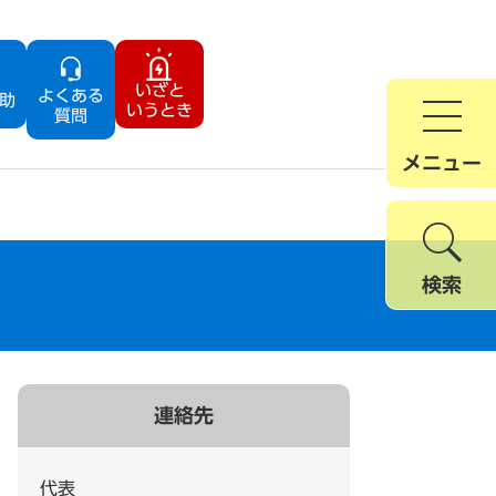
いざと
よくある
助
いうとき
質問
メニュー
検索
連絡先
代表