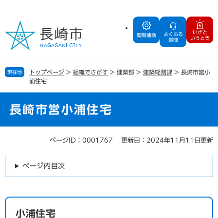
ペ
メ
ー
ニ
ジ
ュ
いざと
よくある
の
ー
閲覧補助
いうとき
質問
先
を
頭
飛
で
ば
トップページ
>
組織でさがす
>
建築部
>
建築総務課
>
長崎市営小
現在地
す
し
浦住宅
。
て
本
文
長崎市営小浦住宅
へ
ページID：0001767
更新日：2024年11月11日更新
本
文
ページ内目次
小浦住宅