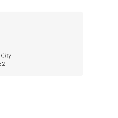
）
City
62