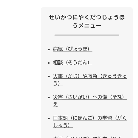
せいかつにやくだつじょうほ
うメニュー
病気（びょうき）
相談（そうだん）
火事（かじ）や救急（きゅうきゅ
う）
災害（さいがい）への備（そな）
え
日本語（にほんご）の学習（がく
しゅう）