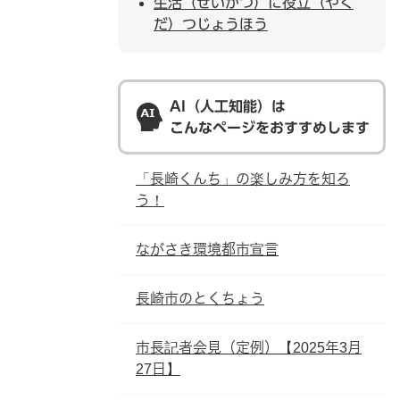
生活（せいかつ）に役立（やく
だ）つじょうほう
AI（人工知能）は
こんなページをおすすめします
「長崎くんち」の楽しみ方を知ろ
う！
ながさき環境都市宣言
長崎市のとくちょう
市長記者会見（定例）【2025年3月
27日】