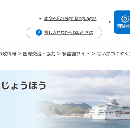
本文へ
Foreign languages
閲覧補
探し方がわからないときは
市政情報
>
国際交流・協力
>
多言語サイト
>
せいかつにやく
つじょうほう