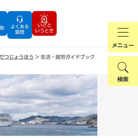
いざと
よくある
助
いうとき
質問
メニュー
だつじょうほう
>
生活・就労ガイドブック
検索