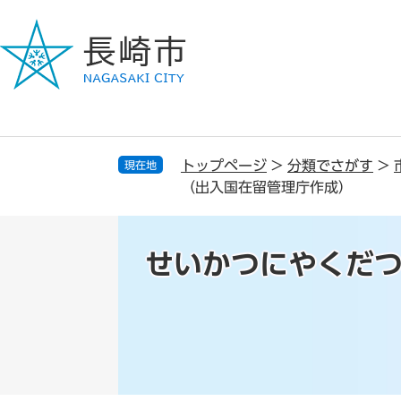
ペ
メ
ー
ニ
ジ
ュ
の
ー
先
を
頭
飛
で
ば
す
し
トップページ
>
分類でさがす
>
現在地
。
て
（出入国在留管理庁作成）
本
文
へ
せいかつにやくだ