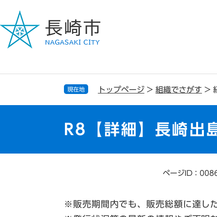
ペ
メ
ー
ニ
ジ
ュ
の
ー
先
を
頭
飛
で
ば
す
し
トップページ
>
組織でさがす
>
現在地
。
て
本
文
R8【詳細】長崎出
へ
ページID：008
本
文
※販売期間内でも、販売総額に達し