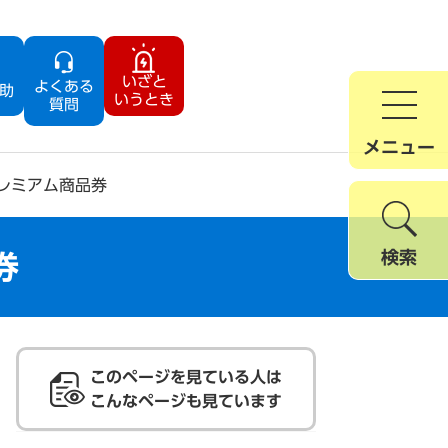
いざと
よくある
助
いうとき
質問
メニュー
レミアム商品券
検索
券
このページを見ている人は
こんなページも見ています