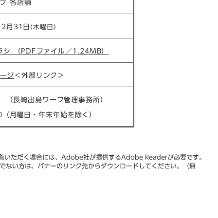
フ 各店舗
12月31日
(木曜日)​​​​
シ （PDFファイル／1.24MB）
ージ
＜外部リンク＞
3939 （長崎出島ワーフ管理事務所）​
7:00（月曜日・年末年始を除く）
いただく場合には、Adobe社が提供するAdobe Readerが必要です。
をお持ちでない方は、バナーのリンク先からダウンロードしてください。（無