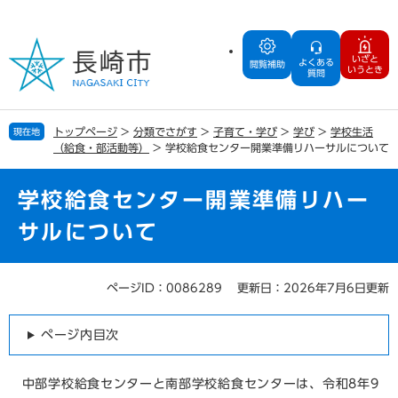
ペ
メ
ー
ニ
ジ
ュ
いざと
よくある
の
ー
閲覧補助
いうとき
質問
先
を
頭
飛
で
ば
トップページ
>
分類でさがす
>
子育て・学び
>
学び
>
学校生活
現在地
す
し
（給食・部活動等）
>
学校給食センター開業準備リハーサルについて
。
て
本
文
学校給食センター開業準備リハー
へ
サルについて
ページID：0086289
更新日：2026年7月6日更新
本
文
ページ内目次
中部学校給食センターと南部学校給食センターは、令和8年9