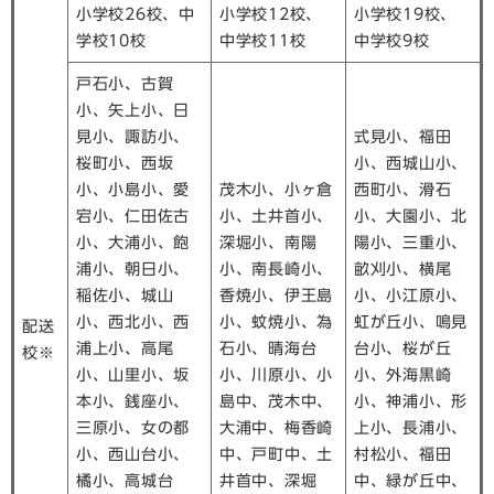
小学校26校、中
小学校12校、
小学校19校、
学校10校
中学校11校
中学校9校
戸石小、古賀
小、矢上小、日
見小、諏訪小、
式見小、福田
桜町小、西坂
小、西城山小、
小、小島小、愛
茂木小、小ヶ倉
西町小、滑石
宕小、仁田佐古
小、土井首小、
小、大園小、北
小、大浦小、飽
深堀小、南陽
陽小、三重小、
浦小、朝日小、
小、南長崎小、
畝刈小、横尾
稲佐小、城山
香焼小、伊王島
小、小江原小、
小、西北小、西
小、蚊焼小、為
虹が丘小、鳴見
配送
浦上小、高尾
石小、晴海台
台小、桜が丘
校※
小、山里小、坂
小、川原小、小
小、外海黒崎
本小、銭座小、
島中、茂木中、
小、神浦小、形
三原小、女の都
大浦中、梅香崎
上小、長浦小、
小、西山台小、
中、戸町中、土
村松小、福田
橘小、高城台
井首中、深堀
中、緑が丘中、