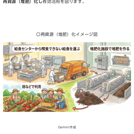
再資源（堆肥）化し
有効活用を図ります。
〇再資源（堆肥）化イメージ図
Gemini作成