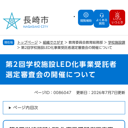
ペ
メ
ー
ニ
ジ
ュ
いざと
よくある
の
ー
閲覧補助
いうとき
質問
先
を
頭
飛
で
ば
トップページ
>
組織でさがす
>
教育委員会教育総務部
>
学校施設課
現在地
す
し
>
第2回学校施設LED化事業受託者選定審査会の開催について
。
て
本
文
第2回学校施設LED化事業受託者
へ
選定審査会の開催について
ページID：0086047
更新日：2026年7月7日更新
本
文
ページ内目次