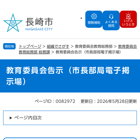
ペ
メ
ー
ニ
ジ
ュ
いざと
よくある
の
ー
閲覧補助
いうとき
質問
先
を
頭
飛
で
ば
トップページ
>
組織でさがす
>
教育委員会教育総務部
>
教育委員会
現在地
す
し
教育総務部 総務課
>
教育委員会告示（市長部局電子掲示場）
。
て
本
文
教育委員会告示（市長部局電子掲
へ
示場）
ページID：0082972
更新日：2026年5月28日更新
本
文
ページ内目次