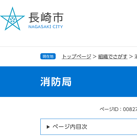
ペ
メ
ー
ニ
ジ
ュ
の
ー
先
を
頭
飛
で
ば
す
し
トップページ
>
組織でさがす
>
現在地
。
て
本
文
消防局
へ
ページID：0082
本
文
ページ内目次