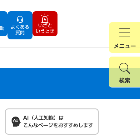
いざと
よくある
助
いうとき
質問
メニュー
検索
AI（人工知能）は
こんなページをおすすめします