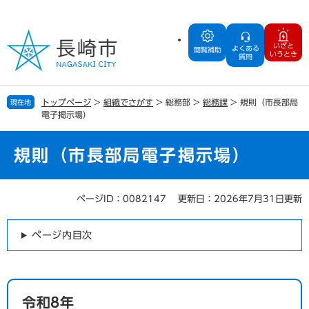
ペ
メ
ー
ニ
ジ
ュ
いざと
よくある
の
ー
閲覧補助
いうとき
質問
先
を
頭
飛
で
ば
トップページ
>
組織でさがす
>
総務部
>
総務課
>
規則（市長部局
現在地
す
し
電子掲示場）
。
て
本
文
規則（市長部局電子掲示場）
へ
ページID：0082147
更新日：2026年7月31日更新
本
文
ページ内目次
令和8年