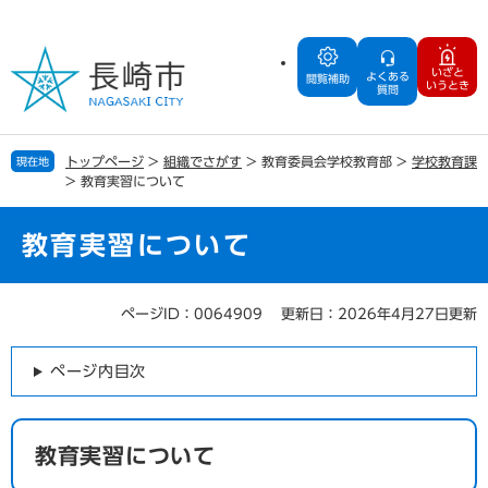
ペ
メ
ー
ニ
ジ
ュ
いざと
よくある
の
ー
閲覧補助
いうとき
質問
先
を
頭
飛
で
ば
トップページ
>
組織でさがす
>
教育委員会学校教育部
>
学校教育課
現在地
す
し
>
教育実習について
。
て
本
文
教育実習について
へ
ページID：0064909
更新日：2026年4月27日更新
本
文
ページ内目次
教育実習について