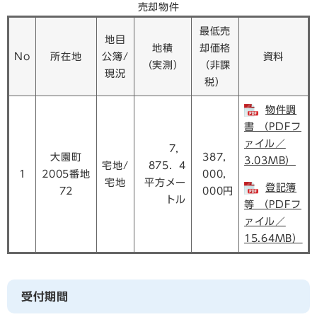
売却物件
最低売
地目
地積
却価格
No
所在地
公簿/
資料
（実測）
（非課
現況
税）
物件調
書 （PDFフ
ァイル／
7，
大園町
387，
3.03MB）
宅地/
875．4
1
2005番地
000，
宅地
平方メー
登記簿
72
000円
トル
等 （PDFフ
ァイル／
15.64MB）
受付期間