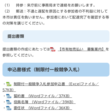
（1） 持参：来庁前に事務局まで連絡をお願いします。
（2） 郵送：不達と遅配を原因とする参加者の不利益に対して
本市は責任を負いません。参加者において配達完了を確認する等
の対策を講じてください。
提出書類
提出書類の作成にあたっては
【市有地売払い 募集案内】
を
参照してください。
申込書様式（制限付一般競争入札）
・
制限付一般競争入札参加申込書 （Excelファイル／
57KB）
・
誓約書 （Wordファイル／37KB）
・
役員名簿 （Wordファイル／39KB）
・
委任状 （Wordファイル／36KB）