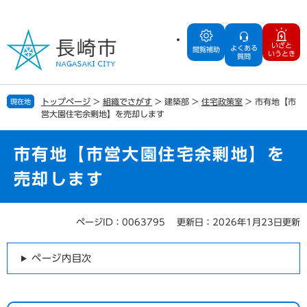
ペ
メ
ー
ニ
ジ
ュ
いざと
よくある
の
ー
閲覧補助
いうとき
質問
先
を
頭
飛
で
ば
トップページ
>
組織でさがす
>
建築部
>
住宅政策室
>
市有地【市
現在地
す
し
営大園住宅余剰地】を売却します
。
て
本
文
市有地【市営大園住宅余剰地】を
へ
売却します
ページID：0063795
更新日：2026年1月23日更新
本
文
ページ内目次