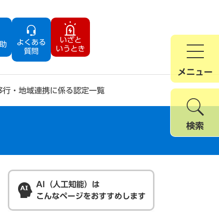
いざと
よくある
助
いうとき
質問
メニュー
移行・地域連携に係る認定一覧
検索
AI（人工知能）は
こんなページをおすすめします