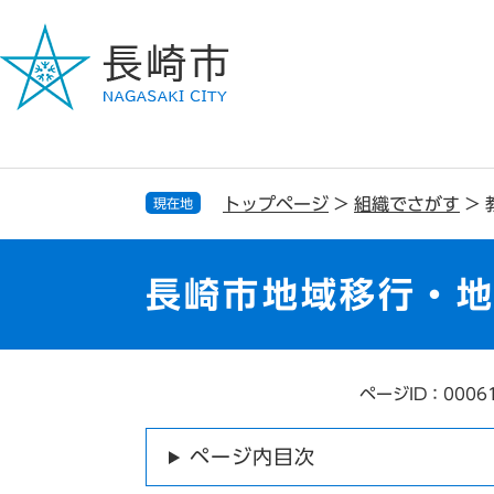
ペ
メ
ー
ニ
ジ
ュ
の
ー
先
を
頭
飛
で
ば
す
し
トップページ
>
組織でさがす
>
現在地
。
て
本
文
長崎市地域移行・
へ
ページID：0006
本
文
ページ内目次