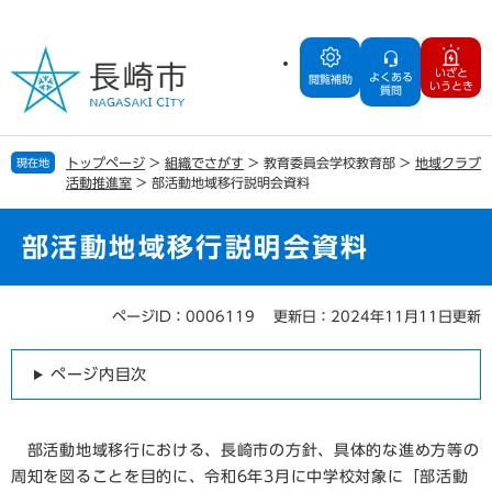
ペ
メ
ー
ニ
ジ
ュ
いざと
よくある
の
ー
閲覧補助
いうとき
質問
先
を
頭
飛
で
ば
トップページ
>
組織でさがす
>
教育委員会学校教育部
>
地域クラブ
現在地
す
し
活動推進室
>
部活動地域移行説明会資料
。
て
本
文
部活動地域移行説明会資料
へ
ページID：0006119
更新日：2024年11月11日更新
本
文
ページ内目次
部活動地域移行における、長崎市の方針、具体的な進め方等の
周知を図ることを目的に、令和6年3月に中学校対象に「部活動