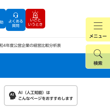
いざと
よくある
助
いうとき
質問
メニュー
和4年度公営企業の経営比較分析表
検索
AI（人工知能）は
こんなページをおすすめします