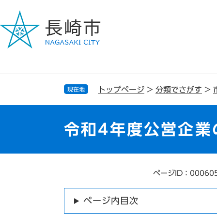
ペ
メ
ー
ニ
ジ
ュ
の
ー
先
を
頭
飛
で
ば
す
し
トップページ
>
分類でさがす
>
現在地
。
て
本
文
令和4年度公営企業
へ
ページID：00060
本
文
ページ内目次