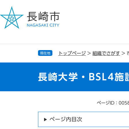
ペ
メ
ー
ニ
ジ
ュ
の
ー
先
を
頭
飛
で
ば
す
し
トップページ
>
組織でさがす
>
現在地
。
て
本
文
長崎大学・BSL4施
へ
ページID：005
本
文
ページ内目次