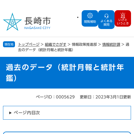
ペ
メ
ー
ニ
ジ
ュ
いざと
よくある
の
ー
閲覧補助
いうとき
質問
先
を
頭
飛
で
ば
トップページ
>
組織でさがす
>
情報政策推進部
>
情報統計課
>
過
現在地
す
し
去のデータ（統計月報と統計年鑑）
。
て
本
文
過去のデータ（統計月報と統計年
へ
鑑）
ページID：0005629
更新日：2023年3月1日更新
本
文
ページ内目次