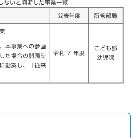
入しないと判断した事業一覧
）
公表年度
所管部局
業
、本事業への参画
こども部
令和 7 年度
した場合の開園時
幼児課
に勘案し、「従来