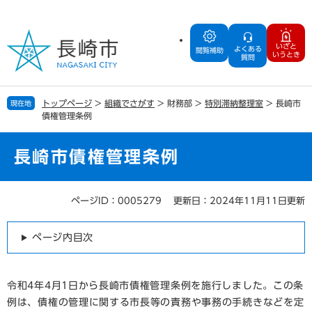
ペ
メ
ー
ニ
ジ
ュ
いざと
よくある
の
ー
閲覧補助
いうとき
質問
先
を
頭
飛
で
ば
トップページ
>
組織でさがす
>
財務部
>
特別滞納整理室
>
長崎市
現在地
す
し
債権管理条例
。
て
本
文
長崎市債権管理条例
へ
ページID：0005279
更新日：2024年11月11日更新
本
文
ページ内目次
令和4年4月1日から長崎市債権管理条例を施行しました。この条
例は、債権の管理に関する市長等の責務や事務の手続きなどを定