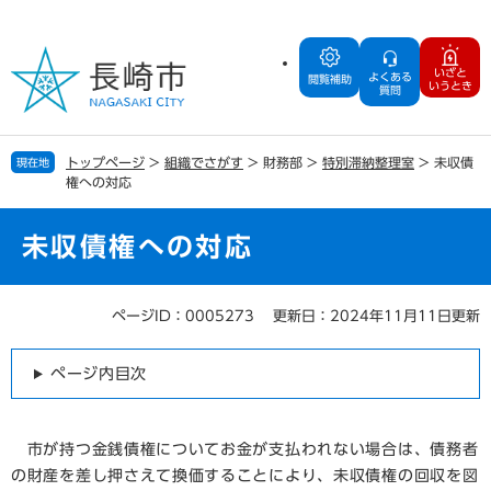
ペ
メ
ー
ニ
ジ
ュ
いざと
よくある
の
ー
閲覧補助
いうとき
質問
先
を
頭
飛
で
ば
トップページ
>
組織でさがす
>
財務部
>
特別滞納整理室
>
未収債
現在地
す
し
権への対応
。
て
本
文
未収債権への対応
へ
ページID：0005273
更新日：2024年11月11日更新
本
文
ページ内目次
市が持つ金銭債権についてお金が支払われない場合は、債務者
の財産を差し押さえて換価することにより、未収債権の回収を図