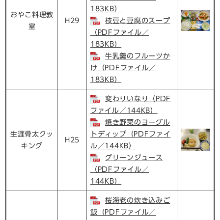
183KB）
おやこ料理教
H29
枝豆と豆腐のスープ
室
（PDFファイル／
183KB）
牛乳羹のフルーツか
け（PDFファイル／
183KB）
変わりいなり（PDF
ファイル／144KB）
焼き野菜のヨーグル
生涯骨太クッ
トディップ（PDFファイ
H25
キング
ル／144KB）
グリーンジュース
（PDFファイル／
144KB）
桜海老の炊き込みご
飯（PDFファイル／