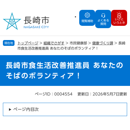
ペ
メ
ー
ニ
ジ
ュ
いざと
よくある
の
ー
閲覧補助
いうとき
質問
先
を
頭
飛
で
ば
トップページ
>
組織でさがす
>
市民健康部
>
健康づくり課
>
長崎
現在地
す
し
市食生活改善推進員 あなたのそばのボランティア！
。
て
本
文
長崎市食生活改善推進員 あなたの
へ
そばのボランティア！
ページID：0004554
更新日：2026年5月7日更新
本
文
ページ内目次