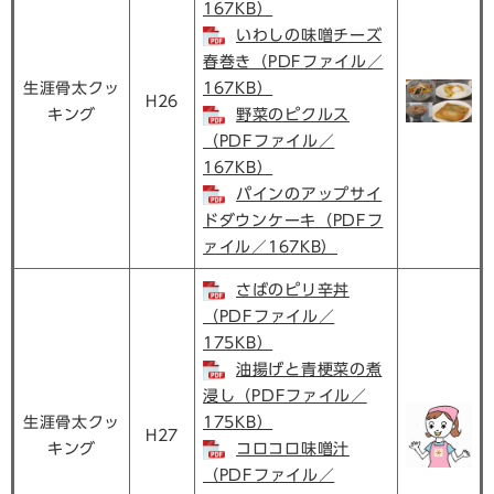
167KB）
いわしの味噌チーズ
春巻き（PDFファイル／
生涯骨太クッ
167KB）
H26
キング
野菜のピクルス
（PDFファイル／
167KB）
パインのアップサイ
ドダウンケーキ（PDFフ
ァイル／167KB）
さばのピリ辛丼
（PDFファイル／
175KB）
油揚げと青梗菜の煮
浸し（PDFファイル／
生涯骨太クッ
175KB）
H27
キング
コロコロ味噌汁
（PDFファイル／