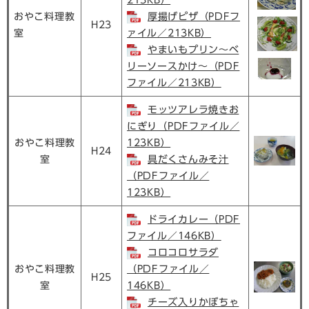
おやこ料理教
厚揚げピザ（PDFフ
H23
室
ァイル／213KB）
やまいもプリン～ベ
リーソースかけ～（PDF
ファイル／213KB）
モッツアレラ焼きお
にぎり（PDFファイル／
おやこ料理教
123KB）
H24
室
具だくさんみそ汁
（PDFファイル／
123KB）
ドライカレー（PDF
ファイル／146KB）
コロコロサラダ
おやこ料理教
（PDFファイル／
H25
室
146KB）
チーズ入りかぼちゃ