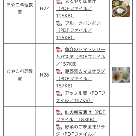
まろやか味噌汁
おやこ料理教
H27
（PDFファイル／
室
125KB）
フルーツボンボン
（PDFファイル／
125KB）
魚介のトマトクリー
ムパスタ（PDFファイル
／157KB）
おやこ料理教
夏野菜のマヨサラダ
H28
室
（PDFファイル／
157KB）
アップル羹（PDFフ
ァイル／157KB）
鮭の南蛮漬け（PDF
ファイル／183KB）
野菜のごま風味サラ
ダ（PDFファイル／