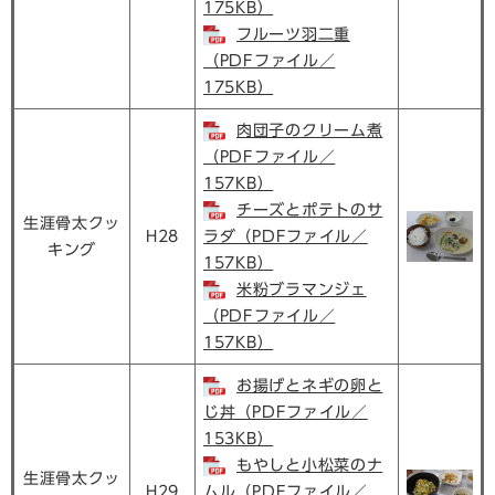
175KB）
フルーツ羽二重
（PDFファイル／
175KB）
肉団子のクリーム煮
（PDFファイル／
157KB）
チーズとポテトのサ
生涯骨太クッ
H28
ラダ（PDFファイル／
キング
157KB）
米粉ブラマンジェ
（PDFファイル／
157KB）
お揚げとネギの卵と
じ丼（PDFファイル／
153KB）
もやしと小松菜のナ
生涯骨太クッ
H29
ムル（PDFファイル／