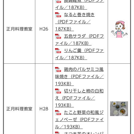
長崎雑煮（PDFファ
イル／187KB）
なると巻き焼き
（PDFファイル／
正月料理教室
H26
187KB）
五色サラダ（PDFフ
ァイル／187KB）
りんご羹（PDFファ
イル／187KB）
鶏肉のバルサミコ風
味焼き（PDFファイル／
193KB）
切り干しと柿の白和
え（PDFファイル／
193KB）
正月料理教室
H28
たこと野菜の和風ジ
ェノベーゼ（PDFファイ
ル／193KB）
さつま芋のオレンジ