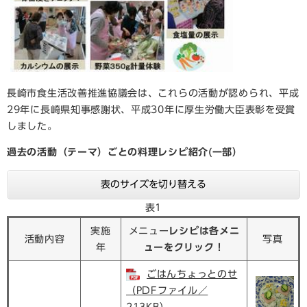
長崎市食生活改善推進協議会は、これらの活動が認められ、平成
29年に長崎県知事感謝状、平成30年に厚生労働大臣表彰を受賞
しました。
過去の活動（テーマ）ごとの料理レシピ紹介(一部）
表のサイズを切り替える
表1
実施
メニュー
レシピは各メニ
活動内容
写真
年
ューをクリック！
ごはんちょっとのせ
（PDFファイル／
213KB）