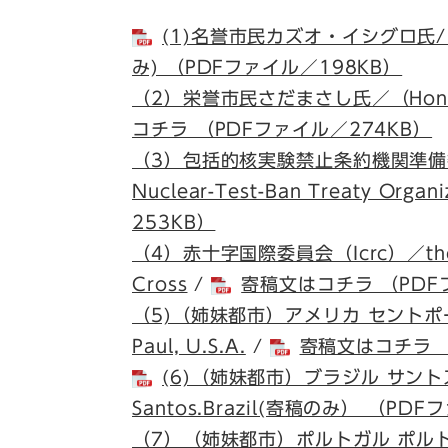
(1)名誉市民カズオ・イシグロ氏/（Hon
み) （PDFファイル／198KB）
（2）栄誉市民さだまさし氏／（Honorary
コチラ （PDFファイル／274KB）
（3）包括的核実験禁止条約機関準備委員会（
Nuclear-Test-Ban Treaty Organi
253KB）
（4）赤十字国際委員会（Icrc）／the Int
Cross
/
寄稿文はコチラ （PDF
（5)（姉妹都市）アメリカ セントポール市長/(
Paul, U.S.A.
/
寄稿文はコチラ （
(6)（姉妹都市）ブラジル サントス市長/(
Santos.Brazil(寄稿のみ） （PD
（7）（姉妹都市）ポルトガル ポルト市長／（S