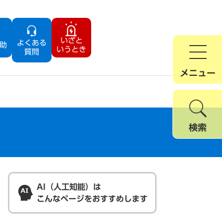
いざと
よくある
助
いうとき
質問
メニュー
検索
AI（人工知能）は
こんなページをおすすめします