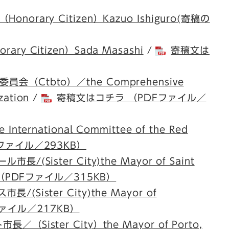
orary Citizen）Kazuo Ishiguro(寄稿の
 Citizen）Sada Masashi
/
寄稿文は
Ctbto）／the Comprehensive
zation
/
寄稿文はコチラ （PDFファイル／
ernational Committee of the Red
ファイル／293KB）
Sister City)the Mayor of Saint
PDFファイル／315KB）
Sister City)the Mayor of
Fファイル／217KB）
ister City）the Mayor of Porto,