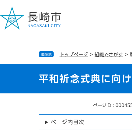
ペ
メ
ー
ニ
ジ
ュ
の
ー
先
を
頭
飛
で
ば
す
し
トップページ
>
組織でさがす
>
現在地
。
て
本
文
平和祈念式典に向
へ
ページID：00045
本
文
ページ内目次