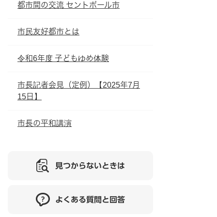
都市間の交流 セントポール市
市民友好都市とは
令和6年度 子どもゆめ体験
市長記者会見（定例）【2025年7月
15日】
市長の平和講演
見つからないときは
よくある質問と回答