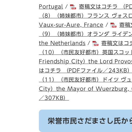
Portugal
/
寄稿文はコチラ （PD
（8）（姉妹都市）フランス ヴォスロール村長
Vaux-sur-Aure, France
/
寄稿
（9）（姉妹都市）オランダ ライデン市長／（S
the Netherlands
/
寄稿文はコチ
（10）（市民友好都市）英国スコットラ
Friendship City）the Lord Provo
はコチラ （PDFファイル／243KB
（11）（市民友好都市）ドイツ ヴュルツブ
City）the Mayor of Wuerzburg,
／307KB）
栄誉市民さだまさし氏か