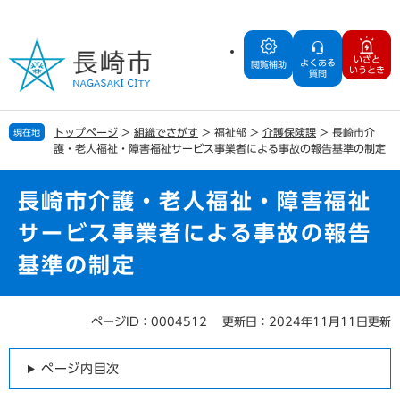
ペ
メ
ー
ニ
ジ
ュ
いざと
よくある
の
ー
閲覧補助
いうとき
質問
先
を
頭
飛
で
ば
トップページ
>
組織でさがす
>
福祉部
>
介護保険課
>
長崎市介
現在地
す
し
護・老人福祉・障害福祉サービス事業者による事故の報告基準の制定
。
て
本
文
長崎市介護・老人福祉・障害福祉
へ
サービス事業者による事故の報告
基準の制定
ページID：0004512
更新日：2024年11月11日更新
本
文
ページ内目次