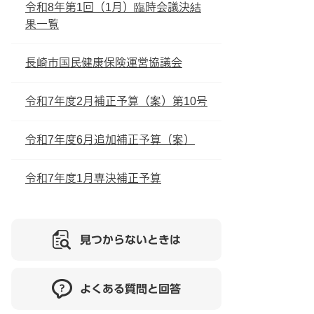
令和8年第1回（1月）臨時会議決結
果一覧
長崎市国民健康保険運営協議会
令和7年度2月補正予算（案）第10号
令和7年度6月追加補正予算（案）
令和7年度1月専決補正予算
見つからないときは
よくある質問と回答