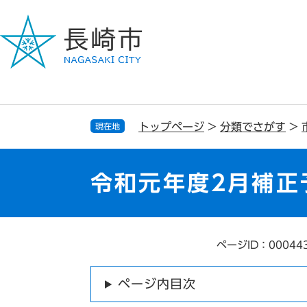
ペ
メ
ー
ニ
ジ
ュ
の
ー
先
を
頭
飛
で
ば
す
し
トップページ
>
分類でさがす
>
現在地
。
て
本
文
令和元年度2月補正
へ
ページID：00044
本
文
ページ内目次