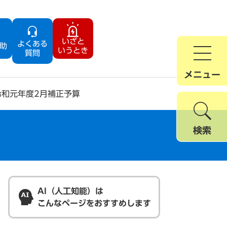
いざと
よくある
助
いうとき
質問
メニュー
令和元年度2月補正予算
検索
AI（人工知能）は
こんなページをおすすめします