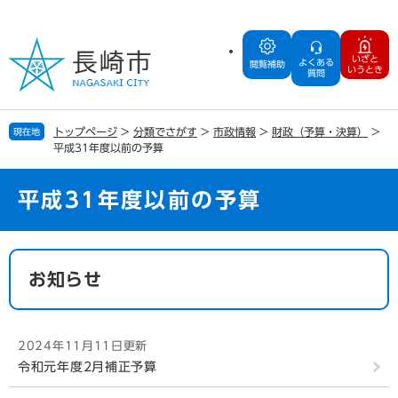
ペ
メ
ー
ニ
ジ
ュ
いざと
よくある
の
ー
閲覧補助
いうとき
質問
先
を
頭
飛
で
ば
トップページ
>
分類でさがす
>
市政情報
>
財政（予算・決算）
>
現在地
す
し
平成31年度以前の予算
。
て
本
文
平成31年度以前の予算
へ
本
文
お知らせ
2024年11月11日更新
令和元年度2月補正予算