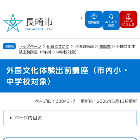
ペ
メ
ー
ニ
ジ
ュ
いざと
よくある
の
ー
閲覧補助
いうとき
質問
先
を
頭
飛
で
ば
トップページ
>
組織でさがす
>
企画政策部
>
国際課
>
外国文化体
現在地
す
し
験出前講座（市内小・中学校対象）
。
て
本
文
外国文化体験出前講座（市内小・
へ
中学校対象）
ページID：0004317
更新日：2026年5月13日更新
本
文
ページ内目次