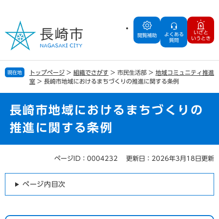
ペ
メ
ー
ニ
ジ
ュ
いざと
よくある
の
ー
閲覧補助
いうとき
質問
先
を
頭
飛
で
ば
トップページ
>
組織でさがす
>
市民生活部
>
地域コミュニティ推進
現在地
す
し
室
>
長崎市地域におけるまちづくりの推進に関する条例
。
て
本
文
長崎市地域におけるまちづくりの
へ
推進に関する条例
ページID：0004232
更新日：2026年3月18日更新
本
文
ページ内目次