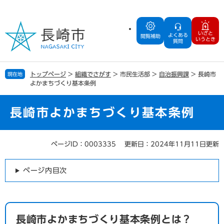
ペ
メ
ー
ニ
ジ
ュ
いざと
よくある
の
ー
閲覧補助
いうとき
質問
先
を
頭
飛
で
ば
トップページ
>
組織でさがす
>
市民生活部
>
自治振興課
>
長崎市
現在地
す
し
よかまちづくり基本条例
。
て
本
文
長崎市よかまちづくり基本条例
へ
ページID：0003335
更新日：2024年11月11日更新
本
文
ページ内目次
長崎市よかまちづくり基本条例とは？