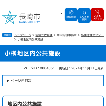
ペ
メ
ー
ニ
ジ
ュ
いざと
よくある
の
ー
閲覧補助
いうとき
質問
先
を
頭
飛
で
ば
トップページ
>
組織でさがす
>
中央総合事務所
>
小榊地域センター
現在地
す
し
>
小榊地区内公共施設
。
て
本
文
小榊地区内公共施設
へ
ページID：0004061
更新日：2024年11月11日更新
本
文
ページ内目次
地区内公共施設