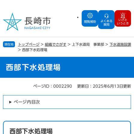
ペ
メ
ー
ニ
ジ
ュ
いざと
よくある
の
ー
閲覧補助
いうとき
質問
先
を
頭
飛
で
ば
トップページ
>
組織でさがす
>
上下水道局 事業部
>
下水道施設課
現在地
す
し
>
西部下水処理場
。
て
本
文
西部下水処理場
へ
ページID：0002290
更新日：2025年6月13日更新
本
文
ページ内目次
西部下水処理場