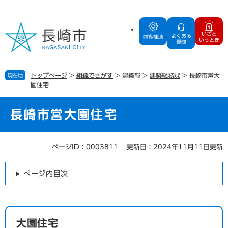
ペ
メ
ー
ニ
ジ
ュ
いざと
よくある
の
ー
閲覧補助
いうとき
質問
先
を
頭
飛
で
ば
トップページ
>
組織でさがす
>
建築部
>
建築総務課
>
長崎市営大
現在地
す
し
園住宅
。
て
本
文
長崎市営大園住宅
へ
ページID：0003811
更新日：2024年11月11日更新
本
文
ページ内目次
大園住宅