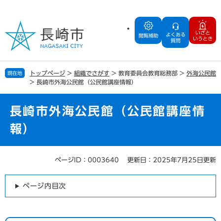
ペ
メ
ー
ニ
ジ
ュ
いざと
よくある
の
ー
閲覧補助
いうとき
質問
先
を
頭
飛
で
ば
トップページ
>
組織でさがす
>
教育委員会教育総務部
>
外海公民館
現在地
す
し
>
長崎市外海公民館（公民館講座情報）
。
て
本
文
長崎市外海公民館（公民館講座情
へ
報）
ページID：0003640
更新日：2025年7月25日更新
本
文
ページ内目次