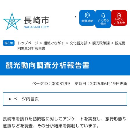
ペ
メ
ー
ニ
ジ
ュ
いざと
よくある
の
ー
閲覧補助
いうとき
質問
先
を
頭
飛
で
ば
トップページ
>
組織でさがす
>
文化観光部
>
観光政策課
>
観光動
現在地
す
し
向調査分析報告書
。
て
本
文
観光動向調査分析報告書
へ
ページID：0003299
更新日：2025年6月19日更新
本
文
ページ内目次
長崎市を訪れた訪問客に対してアンケートを実施し、旅行形態や
意識などを調査、その分析結果を掲載しています。