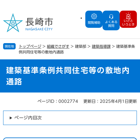
ペ
メ
ー
ニ
ジ
ュ
いざと
よくある
の
ー
閲覧補助
いうとき
質問
先
を
頭
飛
で
ば
トップページ
>
組織でさがす
>
建築部
>
建築指導課
>
建築基準条
現在地
す
し
例共同住宅等の敷地内通路
。
て
本
文
建築基準条例共同住宅等の敷地内
へ
通路
ページID：0002774
更新日：2025年4月1日更新
本
文
ページ内目次