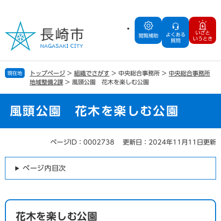
ペ
メ
ー
ニ
ジ
ュ
いざと
よくある
の
ー
閲覧補助
いうとき
質問
先
を
頭
飛
で
ば
トップページ
>
組織でさがす
>
中央総合事務所
>
中央総合事務所
現在地
す
し
地域整備2課
>
風頭公園 花木を楽しむ公園
。
て
本
文
風頭公園 花木を楽しむ公園
へ
ページID：0002738
更新日：2024年11月11日更新
本
文
ページ内目次
花木を楽しむ公園