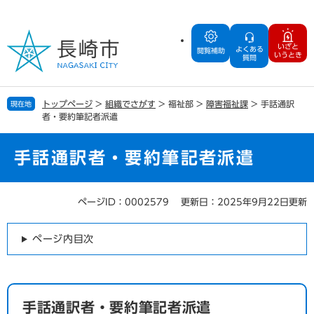
ペ
メ
ー
ニ
ジ
ュ
いざと
よくある
の
ー
閲覧補助
いうとき
質問
先
を
頭
飛
で
ば
トップページ
>
組織でさがす
>
福祉部
>
障害福祉課
>
手話通訳
現在地
す
し
者・要約筆記者派遣
。
て
本
文
手話通訳者・要約筆記者派遣
へ
ページID：0002579
更新日：2025年9月22日更新
本
文
ページ内目次
手話通訳者・要約筆記者派遣